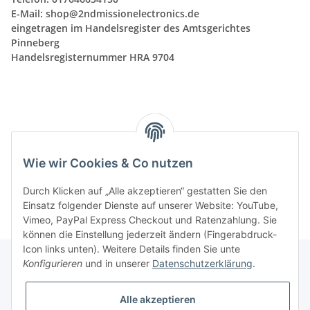
E-Mail:
shop@2ndmissionelectronics.de
eingetragen im Handelsregister des Amtsgerichtes
Pinneberg
Handelsregisternummer HRA 9704
Wir sind nicht bereit und nicht verpflichtet, an
Streitbeilegungsverfahren vor
Wie wir Cookies & Co nutzen
Verbraucherschlichtungsstellen teilzunehmen.
Durch Klicken auf „Alle akzeptieren“ gestatten Sie den
Einsatz folgender Dienste auf unserer Website: YouTube,
Vimeo, PayPal Express Checkout und Ratenzahlung. Sie
können die Einstellung jederzeit ändern (Fingerabdruck-
Icon links unten). Weitere Details finden Sie unte
Konfigurieren
und in unserer
Datenschutzerklärung
.
Informationen
Alle akzeptieren